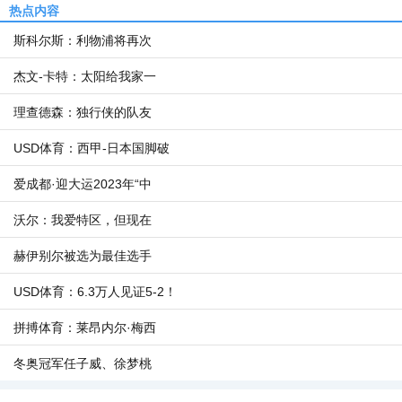
热点内容
斯科尔斯：利物浦将再次
杰文-卡特：太阳给我家一
理查德森：独行侠的队友
USD体育：西甲-日本国脚破
爱成都·迎大运2023年“中
沃尔：我爱特区，但现在
赫伊别尔被选为最佳选手
USD体育：6.3万人见证5-2！
拼搏体育：莱昂内尔·梅西
冬奥冠军任子威、徐梦桃