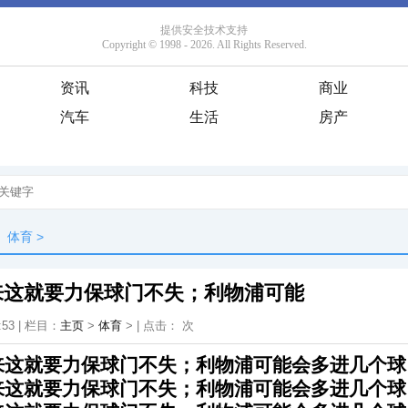
资讯
科技
商业
汽车
生活
房产
体育
>
来这就要力保球门不失；利物浦可能
:53 | 栏目：
主页
>
体育
> | 点击：
次
来这就要力保球门不失；利物浦可能会多进几个球
来这就要力保球门不失；利物浦可能会多进几个球