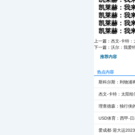
凯莱赫：我
凯莱赫：我
凯莱赫：我
凯莱赫：我
上一篇：
杰文-卡特
下一篇：
沃尔：我爱
推荐内容
热点内容
斯科尔斯：利物浦
杰文-卡特：太阳给
理查德森：独行侠
USD体育：西甲-
爱成都·迎大运2023