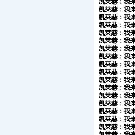
凯莱赫：我
凯莱赫：我
凯莱赫：我
凯莱赫：我
凯莱赫：我
凯莱赫：我
凯莱赫：我
凯莱赫：我
凯莱赫：我
凯莱赫：我
凯莱赫：我
凯莱赫：我
凯莱赫：我
凯莱赫：我
凯莱赫：我
凯莱赫：我
凯莱赫：我
凯莱赫：我