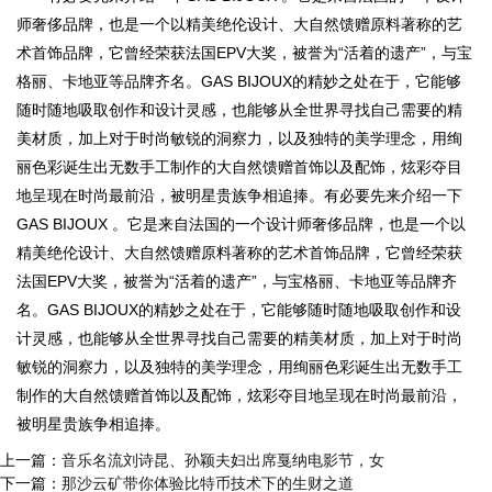
师奢侈品牌，也是一个以精美绝伦设计、大自然馈赠原料著称的艺
术首饰品牌，它曾经荣获法国EPV大奖，被誉为“活着的遗产”，与宝
格丽、卡地亚等品牌齐名。GAS BIJOUX的精妙之处在于，它能够
随时随地吸取创作和设计灵感，也能够从全世界寻找自己需要的精
美材质，加上对于时尚敏锐的洞察力，以及独特的美学理念，用绚
丽色彩诞生出无数手工制作的大自然馈赠首饰以及配饰，炫彩夺目
地呈现在时尚最前沿，被明星贵族争相追捧。有必要先来介绍一下
GAS BIJOUX 。它是来自法国的一个设计师奢侈品牌，也是一个以
精美绝伦设计、大自然馈赠原料著称的艺术首饰品牌，它曾经荣获
法国EPV大奖，被誉为“活着的遗产”，与宝格丽、卡地亚等品牌齐
名。GAS BIJOUX的精妙之处在于，它能够随时随地吸取创作和设
计灵感，也能够从全世界寻找自己需要的精美材质，加上对于时尚
敏锐的洞察力，以及独特的美学理念，用绚丽色彩诞生出无数手工
制作的大自然馈赠首饰以及配饰，炫彩夺目地呈现在时尚最前沿，
被明星贵族争相追捧。
上一篇：
音乐名流刘诗昆、孙颖夫妇出席戛纳电影节，女
下一篇：
那沙云矿带你体验比特币技术下的生财之道